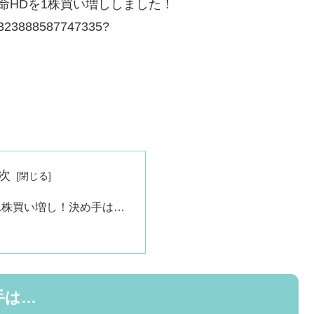
生命HDを1株買い増ししました！
511323888587747335?
。
次
1株買い増し！決め手は…
手は…